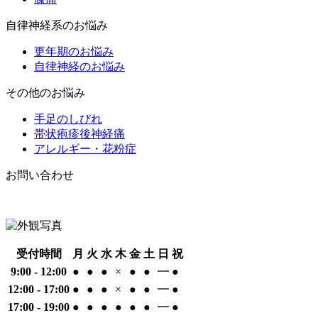
自律神経系のお悩み
更年期のお悩み
自律神経のお悩み
その他のお悩み
手足のしびれ
帯状疱疹後神経痛
アレルギー・花粉症
お問い合わせ
受付時間
月
火
水
木
金
土
日
祝
9:00 - 12:00
●
●
●
×
●
●
━
●
12:00 - 17:00
●
●
●
×
●
●
━
●
17:00 - 19:00
●
●
●
●
●
●
━
●