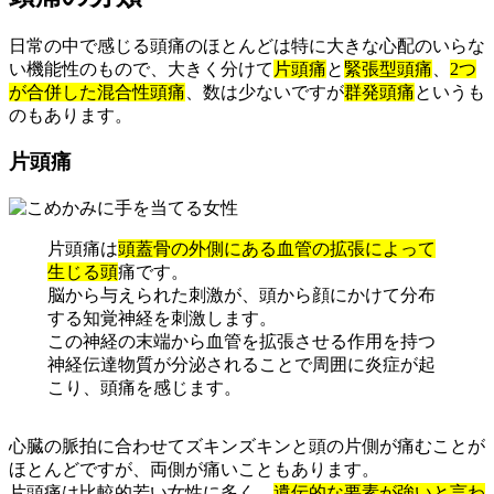
日常の中で感じる頭痛のほとんどは特に大きな心配のいらな
い機能性のもので、大きく分けて
片頭痛
と
緊張型頭痛
、
2つ
が合併した混合性頭痛
、数は少ないですが
群発頭痛
というも
のもあります。
片頭痛
片頭痛は
頭蓋骨の外側にある血管の拡張によって
生じる頭
痛です。
脳から与えられた刺激が、頭から顔にかけて分布
する知覚神経を刺激します。
この神経の末端から血管を拡張させる作用を持つ
神経伝達物質が分泌されることで周囲に炎症が起
こり、頭痛を感じます。
心臓の脈拍に合わせてズキンズキンと頭の片側が痛むことが
ほとんどですが、両側が痛いこともあります。
片頭痛は比較的若い女性に多く、
遺伝的な要素が強いと言わ