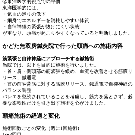
②東洋医学的視点での評価
東洋医学的には、
・気血の巡りの低下
・細身でエネルギーを消耗しやすい体質
・自律神経の緊張が抜けにくい状態
が重なり、頭痛が起こりやすくなっていると判断しました。
かどた無双房鍼灸院で行った頭痛への施術内容
筋緊張と自律神経にアプローチする鍼施術
当院では、以下を目的に施術を行いました。
・首・肩・側頭部の筋緊張を緩め、血流を改善させる筋膜リ
リース、鍼通電
・首の前や背筋に対する筋膜リリース、鍼通電で自律神経の
バランス調整
バレエを継続されていることを考慮し、筋力を落とさず、必
要な柔軟性だけを引き出す施術を心がけました。
頭痛施術の経過と変化
施術回数ごとの変化（週に1回施術）
1〜3回目