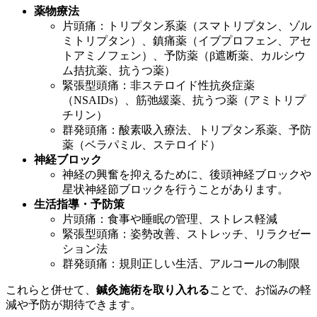
薬物療法
片頭痛：トリプタン系薬（スマトリプタン、ゾル
ミトリプタン）、鎮痛薬（イブプロフェン、アセ
トアミノフェン）、予防薬（β遮断薬、カルシウ
ム拮抗薬、抗うつ薬）
緊張型頭痛：非ステロイド性抗炎症薬
（NSAIDs）、筋弛緩薬、抗うつ薬（アミトリプ
チリン）
群発頭痛：酸素吸入療法、トリプタン系薬、予防
薬（ベラパミル、ステロイド）
神経ブロック
神経の興奮を抑えるために、後頭神経ブロックや
星状神経節ブロックを行うことがあります。
生活指導・予防策
片頭痛：食事や睡眠の管理、ストレス軽減
緊張型頭痛：姿勢改善、ストレッチ、リラクゼー
ション法
群発頭痛：規則正しい生活、アルコールの制限
これらと併せて、
鍼灸施術を取り入れる
ことで、お悩みの軽
減や予防が期待できます。